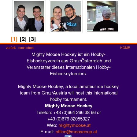
[1]
[2]
[3]
zurück
|
nach oben
HOME
Mighty Moose Hockey ist ein Hobby-
Eishockeyverein aus Graz/Österreich und
Veranstalter dieses internationalen Hobby-
Eishockeyturniers.
Mighty Moose Hockey, a local amateur ice hockey
team from Graz/Austria will host this international
hobby tournament.
Mighty Moose Hockey
Telefon: +43 (0)664 266 38 66 or
+43 (0)676 82055327
Web:
mightymoose.at
E-mail:
office@moosecup.at