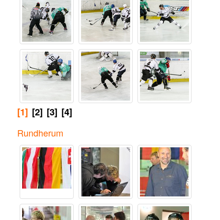
[1]
[2]
[3]
[4]
Rundherum