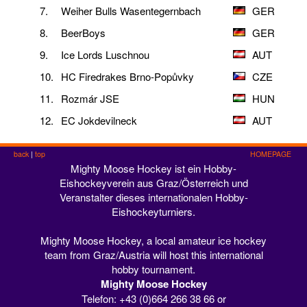
7.
Weiher Bulls Wasentegernbach
GER
8.
BeerBoys
GER
9.
Ice Lords Luschnou
AUT
10.
HC Firedrakes Brno-Popůvky
CZE
11.
Rozmár JSE
HUN
12.
EC Jokdevilneck
AUT
back
|
top
HOMEPAGE
Mighty Moose Hockey ist ein Hobby-
Eishockeyverein aus Graz/Österreich und
Veranstalter dieses internationalen Hobby-
Eishockeyturniers.
Mighty Moose Hockey, a local amateur ice hockey
team from Graz/Austria will host this international
hobby tournament.
Mighty Moose Hockey
Telefon: +43 (0)664 266 38 66 or