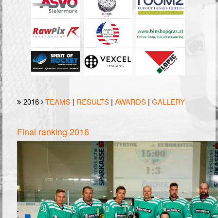
2016
TEAMS
|
RESULTS
|
AWARDS
|
GALLERY
Final ranking 2016