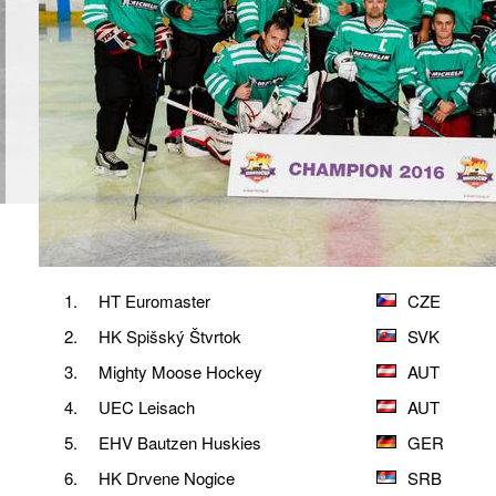
1.
HT Euromaster
CZE
2.
HK Spišský Štvrtok
SVK
3.
Mighty Moose Hockey
AUT
4.
UEC Leisach
AUT
5.
EHV Bautzen Huskies
GER
6.
HK Drvene Nogice
SRB