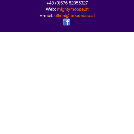
+43 (0)676 82055327
Web:
mightymoose.at
E-mail:
office@moosecup.at